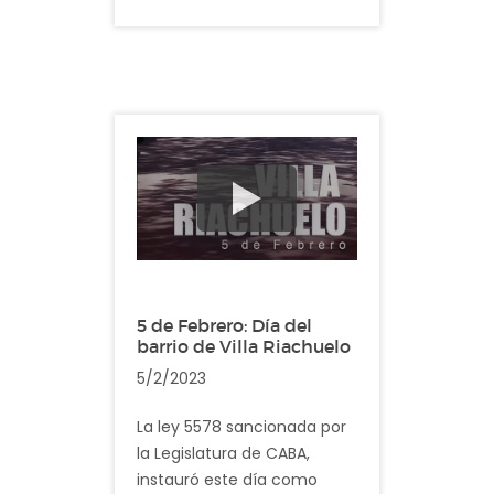
que se encuentra
densamente poblado. Sus
orígenes se remontan a una
antigua pulpería que tenía
una veleta con forma de
Caballito y que se usaba
como referencia para
quienes transitaban la zona.
Descripción: Vemos
imágenes cotidianas del
barrio de Caballito
5 de Febrero: Día del
barrio de Villa Riachuelo
5/2/2023
La ley 5578 sancionada por
la Legislatura de CABA,
instauró este día como