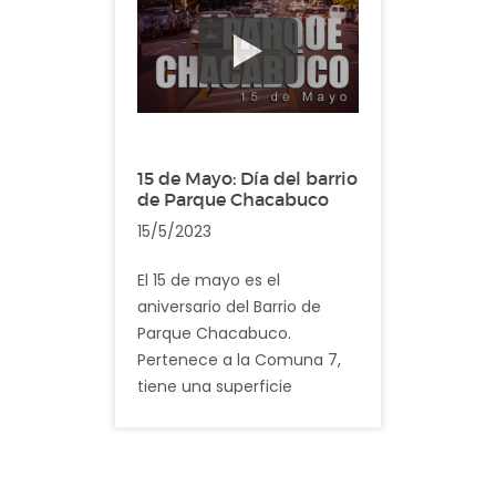
Descripción: En el video
registramos imagenes
cotidianas del barrio San
Telmo
15 de Mayo: Día del barrio
de Parque Chacabuco
15/5/2023
El 15 de mayo es el
aniversario del Barrio de
Parque Chacabuco.
Pertenece a la Comuna 7,
tiene una superficie
aproximada de 3.8 km² y
según los últimos datos
registrados, cuenta con
aproximadamente 40.000