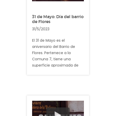
Vale la pena destacar como
31 de Mayo: Día del barrio
particularidad que en este
de Flores
barrio existen templos de
31/5/2023
diversas religiones. Cuenta
con Iglesias Católicos, una
El 31 de Mayo es el
Sinagoga, una Mezquita
aniversario del Barrio de
Musulmana así como por
Flores. Pertenece a la
un Templo y Cementerio
Comuna 7, tiene una
Budista.
superficie aproximada de
7.8 km² y, según los últimos
Descripción: En el video
datos registrados, cuenta
registramos imagenes
con aproximadamente
cotidianas del barrio San
150.000 habitantes.
Cristóbal
Descripción: En el video
registramos imagenes
cotidianas del barrio de