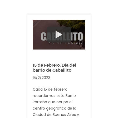
fundada la Hermandad de
la Santa Caridad.
Descripción: En el video
registramos imagenes
cotidianas del barrio de
Parque Avellaneda
15 de Febrero: Día del
barrio de Caballito
15/2/2023
Cada 15 de febrero
recordamos este Barrio
Porteño que ocupa el
centro geográfico de la
Ciudad de Buenos Aires y