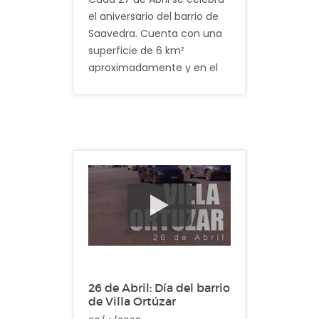
el aniversario del barrio de
Saavedra. Cuenta con una
superficie de 6 km²
aproximadamente y en el
último censo se registro la
suma de 51000 habitantes.
Este barrio debe su nombre
a Luis María Saavedra,
descendiente de quien
fuera Presidente de la
Primera Junta establecida el
25 de Mayo de 1810, Cornelio
Saavedra.
Descripción: En el video
registramos imagenes
26 de Abril: Día del barrio
cotidianas del barrio
de Villa Ortúzar
Saavedra