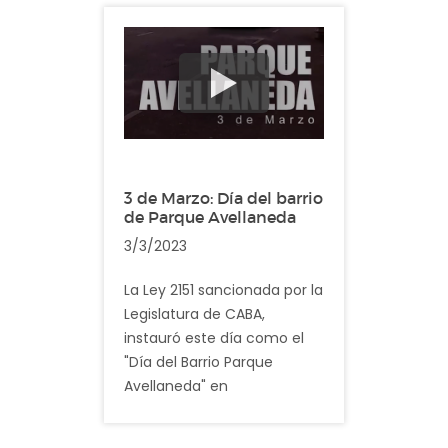
Día Internacional de la
Mujer, en función de que
sus calles tienen nombre de
mujer”.
Descripción: En el video
registramos imagenes
cotidianas del barrio de
Puerto Madero
3 de Marzo: Día del barrio
de Parque Avellaneda
3/3/2023
La Ley 2151 sancionada por la
Legislatura de CABA,
instauró este día como el
"Día del Barrio Parque
Avellaneda" en
conmemoración de la
fecha en que, en 1727, fue