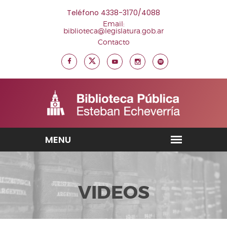
Teléfono 4338-3170/4088
Email:
biblioteca@legislatura.gob.ar
Contacto
VIDEOS