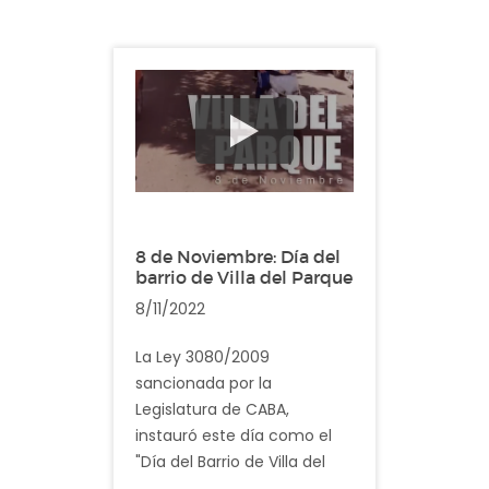
onomástico de su patrona
Nuestra Señora de la Salud.
¿Sabías qué? La "V" en su
emblema, diseñada en
estilo tipo colonial,
rememora la arquitectura
del barrio, pintada de color
celeste simbolizando lo
limpio y claro del ambiente,
8 de Noviembre: Día del
contiene el tren que alguna
barrio de Villa del Parque
vez llegó al barrio, principal
8/11/2022
factor de progreso.
La Ley 3080/2009
Descripción: El video
sancionada por la
muestra imagenes
Legislatura de CABA,
cotidianas del barrio de
instauró este día como el
Versalles
"Día del Barrio de Villa del
Parque" en conmemoración