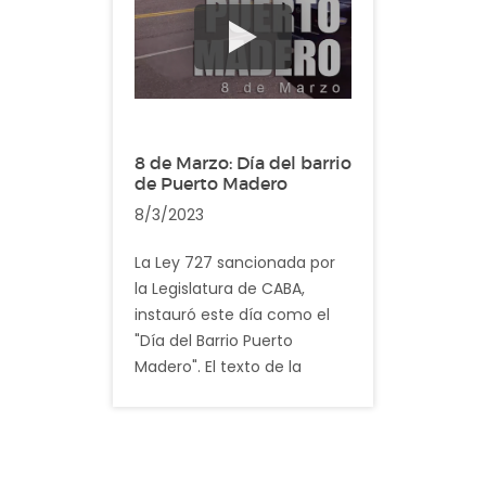
Aguas Corrientes.
Descripción: En el video
registramos imagenes
cotidianas del barrio de
Balvanera
8 de Marzo: Día del barrio
de Puerto Madero
8/3/2023
La Ley 727 sancionada por
la Legislatura de CABA,
instauró este día como el
"Día del Barrio Puerto
Madero". El texto de la
norma dicta: “Institúyese el
8 de marzo de cada año
como “Día del Barrio de
Puerto Madero” por ser el