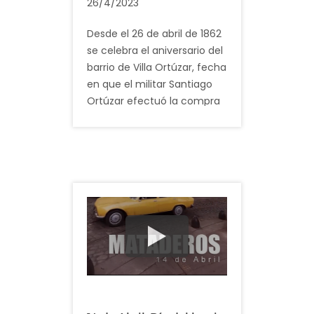
26/4/2023
Desde el 26 de abril de 1862
se celebra el aniversario del
barrio de Villa Ortúzar, fecha
en que el militar Santiago
Ortúzar efectuó la compra
de los terrenos donde se
sitúan esas tierras.
Pertenece a la Comuna 15
de la Ciudad, cuenta con
una superficie de 1,8 km² y,
en la actualidad, es
habitado por 22.591
personas,
aproximadamente.
La plaza principal del barrio,
llamada 25 de Agosto,