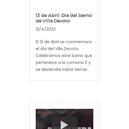
Nueva Chicago.
13 de Abril: Día del barrio
Descripción: En el video
de Villa Devoto
registramos imagenes
13/4/2023
cotidianas del barrio de
Mataderos
El 13 de Abril se conmemora
el día del Villa Devoto.
Celebramos este barrio que
pertenece a la comuna 11 y
se desarrolla sobre tierras
que pertenecieron
históricamente al Partido de
San Martín y luego fueron
incorporadas a la Capital
Federal. Son singulares sus
espacios verdes, sus bellas
residencias y un número
importante de instituciones