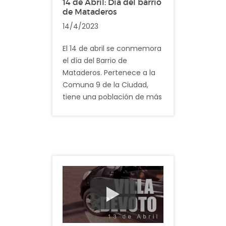
14 de Abril: Día del barrio
alberga un árbol de "Ibirá-
de Mataderos
Pitá", también llamado
14/4/2023
"Árbol de Artigas", donado
por la comunidad Uruguaya.
El 14 de abril se conmemora
¡Te esperamos!
el día del Barrio de
Mataderos. Pertenece a la
Comuna 9 de la Ciudad,
tiene una población de más
de 65.000 habitantes y
cuenta con una superficie
de 7,6 km².
Surgido a partir de una
barriada porteña, forjó su
singular identidad como
una zona de frigoríficos, que
llegó a crear también con el
tiempo el equipo de Fútbol