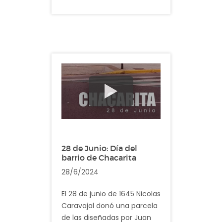
etapa virreinal, que luego
creció con el tendido
ferroviario y que más
adelante fue formalmente
incorporado a la Capital
Federal ya que pertenecía
al Partido de General San
Martín.
28 de Junio: Día del
barrio de Chacarita
28/6/2024
El 28 de junio de 1645 Nicolas
Caravajal donó una parcela
de las diseñadas por Juan