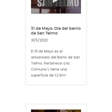
Flores
31 de Mayo: Día del barrio
de San Telmo
31/5/2023
El 31 de Mayo es el
aniversario del Barrio de San
Telmo. Pertenece a la
Comuna 1, tiene una
superficie de 1.2 km².
Es el barrio más pequeño de
la ciudad y, según los
últimos datos registrados,
cuenta con más de 25.000
habitantes.