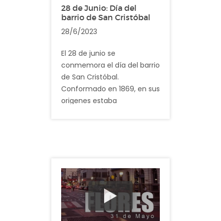
28 de Junio: Día del
comuna 5. Su poblacio´n es
barrio de San Cristóbal
de 48.000 y posee una
28/6/2023
superficie de 2.6 km².
El 28 de junio se
Descripción: En el video
conmemora el día del barrio
registramos imagenes
de San Cristóbal.
cotidianas del barrio de
Conformado en 1869, en sus
Boedo
origenes estaba
conformado por quintas
destinadas a cultivos de
Hortalizas y Alfalfares. San
Cristobal pertenece a la
Comuna 1, tiene una
superficie de
aproximadamente 2 km2 y
los datos más actualizados
revelan que tiene más de
49.000 habitantes.