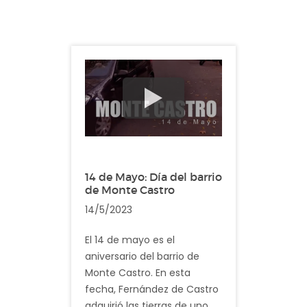
barrio posteriormente
llamado Nueva Pompeya.
Nueva Pompeya pertenece
a la Comuna 4, tiene una
superficie aproximada de 6
km² y cuenta con más de
63.000 habitantes.
Descripción: En el video
14 de Mayo: Día del barrio
registramos imagenes
de Monte Castro
cotidianas del barrio de
14/5/2023
Nueva Pompeya
El 14 de mayo es el
aniversario del barrio de
Monte Castro. En esta
fecha, Fernández de Castro
adquirió las tierras de uno