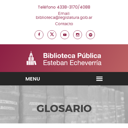
Teléfono 4338-3170/4088
Email:
biblioteca@legislatura.gob.ar
Contacto
GLOSARIO