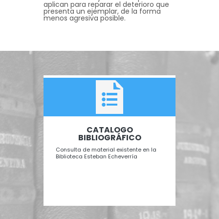
aplican para reparar el deterioro que
presenta un ejemplar, de la forma
menos agresiva posible.
TAL
CATALOGO
B
BIBLIOGRÁFICO
Recurs
para c
 Perón"
Consulta de material existente en la
Biblioteca Esteban Echeverría