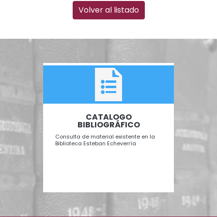
Volver al listado
TAL
CATALOGO
B
BIBLIOGRÁFICO
Recurs
para c
 Perón"
Consulta de material existente en la
Biblioteca Esteban Echeverría