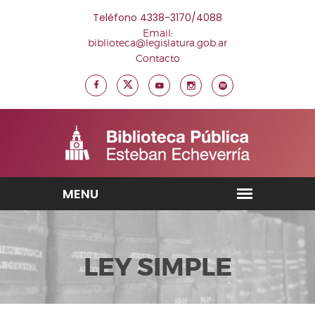
Teléfono 4338-3170/4088
Email:
biblioteca@legislatura.gob.ar
Contacto
LEY SIMPLE