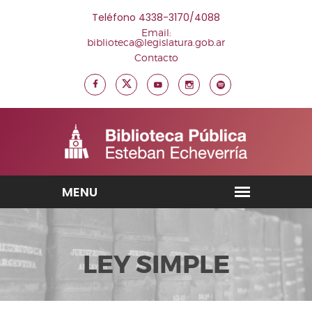
Teléfono 4338-3170/4088
Email:
biblioteca@legislatura.gob.ar
Contacto
LEY SIMPLE