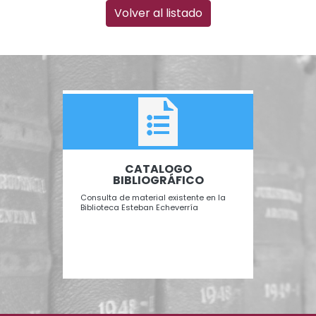
Volver al listado
TAL
CATALOGO
B
BIBLIOGRÁFICO
Recurs
para c
 Perón"
Consulta de material existente en la
Biblioteca Esteban Echeverría